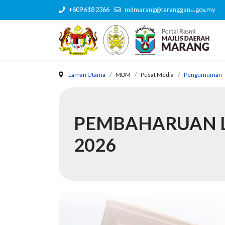
+609 618 2366
mdmarang@terengganu.gov.my
Laman Utama
MDM
Pusat Media
Pengumuman
PEMBAHARUAN L
2026