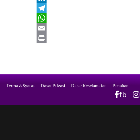
LinkedIn
Telegram
WhatsApp
Email
Print
Terma & Syarat
Dasar Privasi
Dasar Keselamatan
Penafian
fb