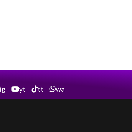
ig
yt
tt
wa