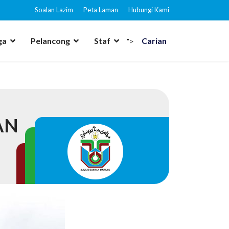
Soalan Lazim
Peta Laman
Hubungi Kami
ga
Pelancong
Staf
Carian
">
AN