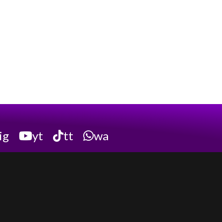
ig
yt
tt
wa