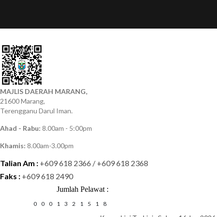
MAJLIS DAERAH MARANG,
21600 Marang,
Terengganu Darul Iman.
Ahad - Rabu:
8.00am - 5:00pm
Khamis:
8.00am-3.00pm
Talian Am :
+609 618 2366 / +609 618 2368
Faks :
+609 618 2490
Jumlah Pelawat :
0
0
0
1
3
2
1
5
1
8