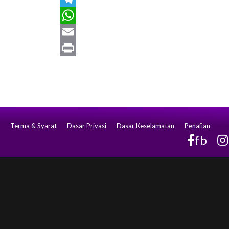
Telegram
WhatsApp
Email
Print
Terma & Syarat
Dasar Privasi
Dasar Keselamatan
Penafian
fb