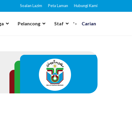
Soalan Lazim
Peta Laman
Hubungi Kami
ga
Pelancong
Staf
Carian
">