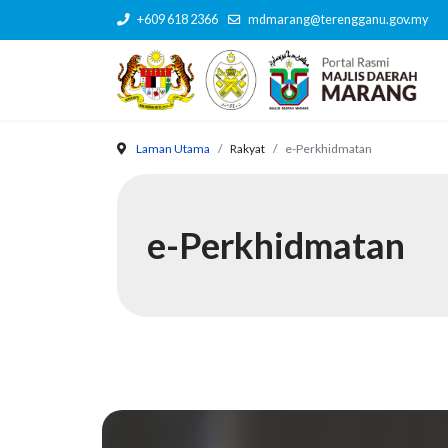
+609 618 2366
mdmarang@terengganu.gov.my
Laman Utama
Rakyat
e-Perkhidmatan
e-Perkhidmatan