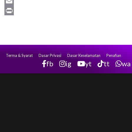
WhatsApp
Email
Print
Terma & Syarat
Dasar Privasi
Dasar Keselamatan
Penafian
fb
ig
yt
tt
wa