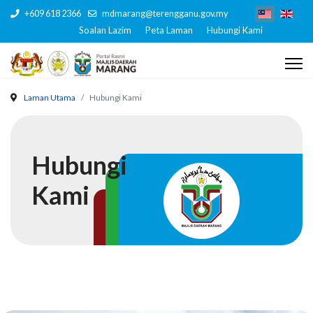
+609 618 2366
mdmarang@terengganu.gov.my
Soalan Lazim
Peta Laman
Hubungi Kami
Laman Utama
Hubungi Kami
Hubungi
Kami