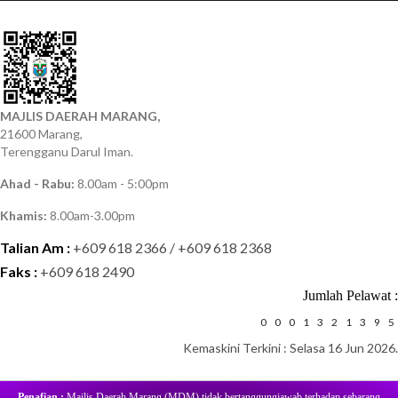
MAJLIS DAERAH MARANG,
21600 Marang,
Terengganu Darul Iman.
Ahad - Rabu:
8.00am - 5:00pm
Khamis:
8.00am-3.00pm
Talian Am :
+609 618 2366 / +609 618 2368
Faks :
+609 618 2490
Jumlah Pelawat :
0
0
0
1
3
2
1
3
9
5
Kemaskini Terkini : Selasa 16 Jun 2026.
Penafian :
Majlis Daerah Marang (MDM) tidak bertanggungjawab terhadap sebarang