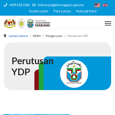
+609 618 2366
mdmarang@terengganu.gov.my
Soalan Lazim
Peta Laman
Hubungi Kami
Laman Utama
MDM
Pengurusan
Perutusan YDP
Perutusan
YDP