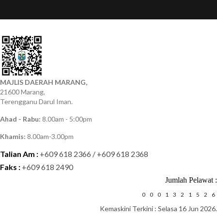
MAJLIS DAERAH MARANG,
21600 Marang,
Terengganu Darul Iman.
Ahad - Rabu:
8.00am - 5:00pm
Khamis:
8.00am-3.00pm
Talian Am :
+609 618 2366 / +609 618 2368
Faks :
+609 618 2490
Jumlah Pelawat :
0
0
0
1
3
2
1
5
2
6
Kemaskini Terkini : Selasa 16 Jun 2026.