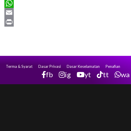
Telegram
WhatsApp
Email
Print
Terma & Syarat
Dasar Privasi
Dasar Keselamatan
Penafian
fb
ig
yt
tt
wa