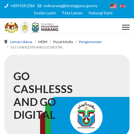
+609 618 2366
mdmarang@terengganu.gov.my
Soalan Lazim
Peta Laman
Hubungi Kami
Laman Utama
MDM
Pusat Media
Pengumuman
GO CASHLESSS AND GO DIGITAL
GO
CASHLESSS
AND GO
DIGITAL