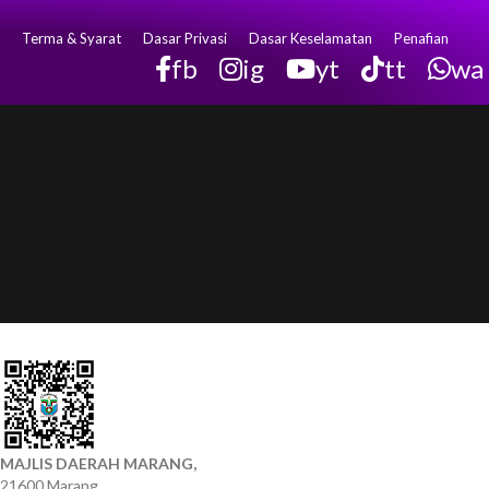
Terma & Syarat
Dasar Privasi
Dasar Keselamatan
Penafian
fb
ig
yt
tt
wa
MAJLIS DAERAH MARANG,
21600 Marang,