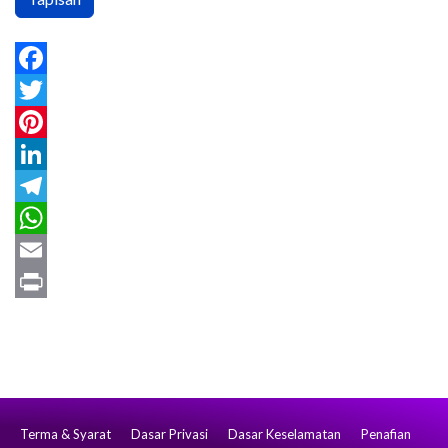
Facebook
Twitter
Pinterest
LinkedIn
Telegram
WhatsApp
Email
Print
Terma & Syarat
Dasar Privasi
Dasar Keselamatan
Penafian