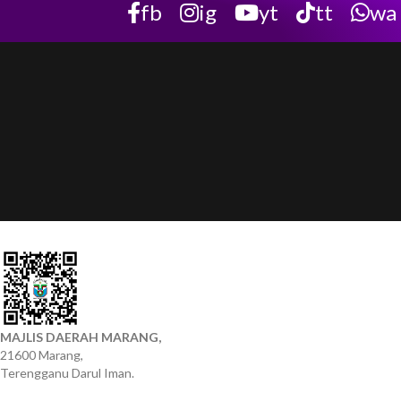
fb
ig
yt
tt
wa
MAJLIS DAERAH MARANG,
21600 Marang,
Terengganu Darul Iman.