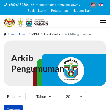
+609 618 2366
mdmarang@terengganu.gov.my
Soalan Lazim
Peta Laman
Hubungi Kami
Laman Utama
MDM
Pusat Media
Arkib Pengumuman
Arkib
Pengumuman
Tapisan