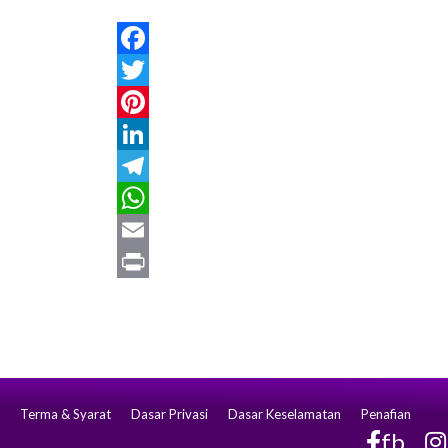
Facebook
Twitter
Pinterest
LinkedIn
Telegram
WhatsApp
Email
Print
Terma & Syarat
Dasar Privasi
Dasar Keselamatan
Penafian
fb