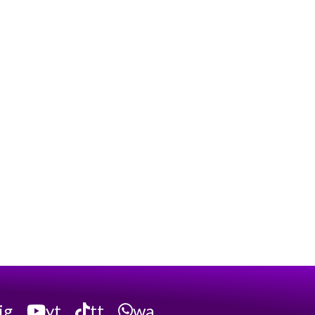
ig
yt
tt
wa