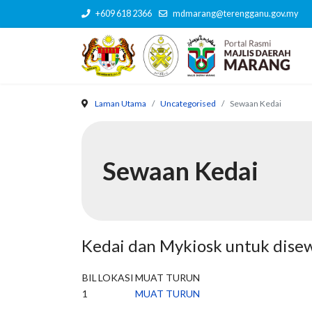
+609 618 2366
mdmarang@terengganu.gov.my
Laman Utama
Uncategorised
Sewaan Kedai
Sewaan Kedai
Kedai dan Mykiosk untuk dise
BIL
LOKASI
MUAT TURUN
1
MUAT TURUN