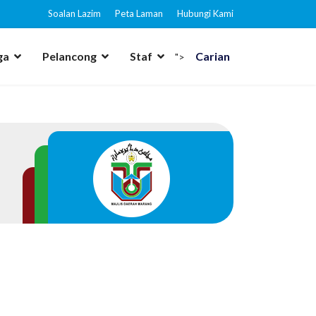
Soalan Lazim
Peta Laman
Hubungi Kami
ga
Pelancong
Staf
Carian
">